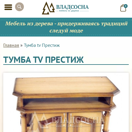
0
Мебель из дерева - придерживаясь традиций
следуй моде
Главная
»
Тумба tv Престиж
ТУМБА TV ПРЕСТИЖ