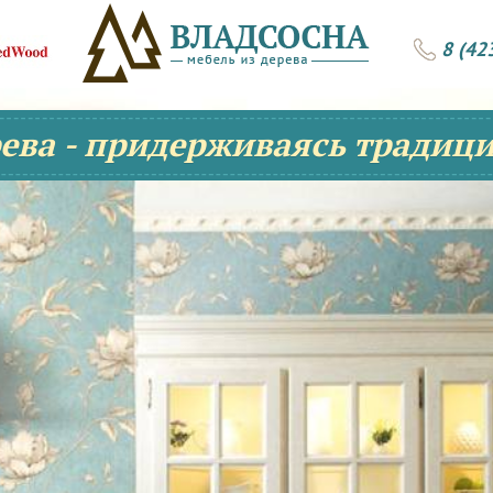
8 (42
рева - придерживаясь традици