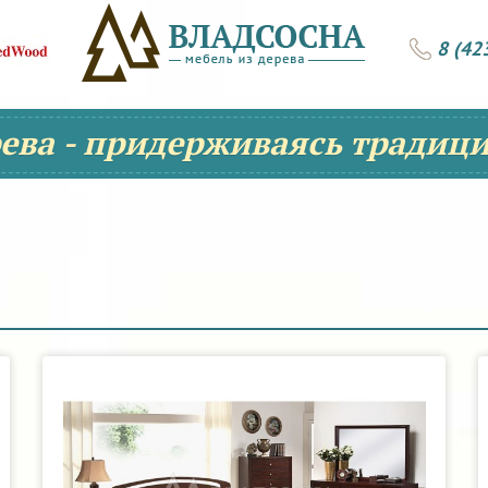
8 (42
рева - придерживаясь традици