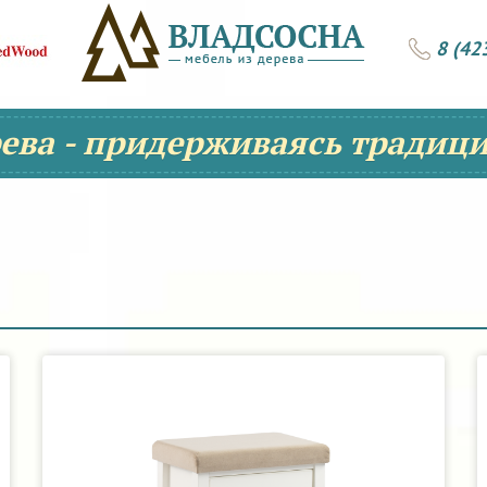
8 (42
рева - придерживаясь традици