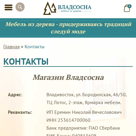
0
Мебель из дерева - придерживаясь традиций
следуй моде
Главная
»
Контакты
КОНТАКТЫ
Магазин Владсосна
Адрес:
Владивосток, ул. Бородинская, 46/50,
ТЦ Лотос, 2-этаж, Ярмарка мебели.
Реквизиты:
ИП Еремин Николай Вячеславович
ИНН 253614700060
Банк предприятия: ПАО Сбербанк
БИК Банка: 040813608