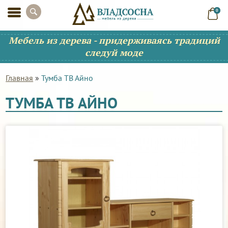
0
Мебель из дерева - придерживаясь традиций
следуй моде
Главная
»
Тумба ТВ Айно
ТУМБА ТВ АЙНО