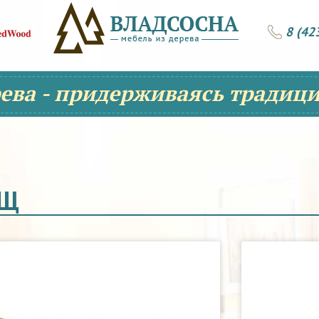
8 (42
рева - придерживаясь традици
ЯЩ