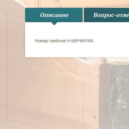
Описание
Вопрос-отве
Размер тумбочки: h=600*400*300.