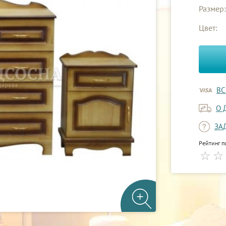
Размер:
Цвет:
ВС
О 
ЗА
Рейтинг п