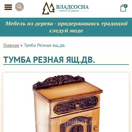
0
Мебель из дерева - придерживаясь традиций
следуй моде
Главная
»
Тумба Резная ящ.дв.
ТУМБА РЕЗНАЯ ЯЩ.ДВ.