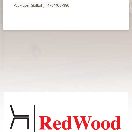
Размеры (ВхШхГ): 470*400*380