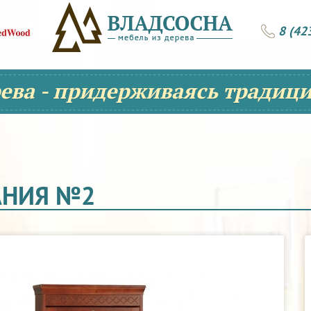
8 (42
рева - придерживаясь традици
АНИЯ №2