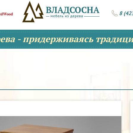
8 (42
рева - придерживаясь традици