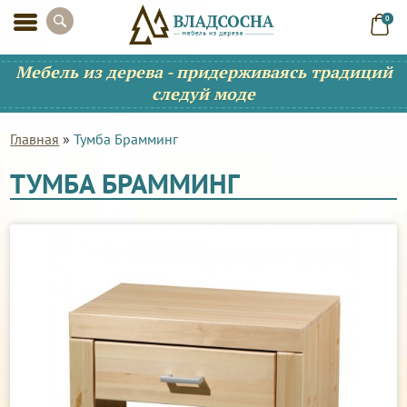
0
Мебель из дерева - придерживаясь традиций
следуй моде
Главная
»
Тумба Брамминг
ТУМБА БРАММИНГ