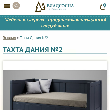
0
Мебель из дерева - придерживаясь традиций
следуй моде
Главная
»
Тахта Дания №2
ТАХТА ДАНИЯ №2