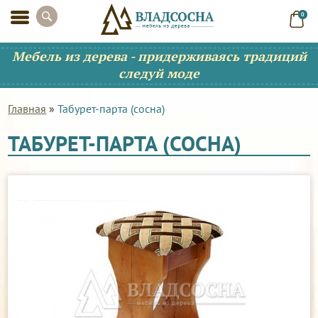
0
Мебель из дерева - придерживаясь традиций
следуй моде
Главная
»
Табурет-парта (сосна)
ТАБУРЕТ-ПАРТА (СОСНА)