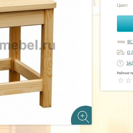
Цвет:
ВС
О 
ЗА
Рейтинг п