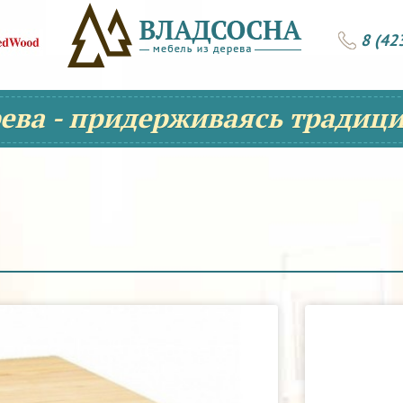
8 (42
рева - придерживаясь традици