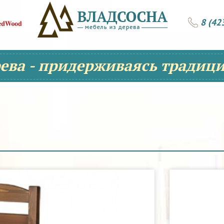
8 (42
рева - придерживаясь традици