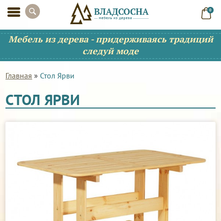
0
Мебель из дерева - придерживаясь традиций
следуй моде
Главная
»
Стол Ярви
СТОЛ ЯРВИ