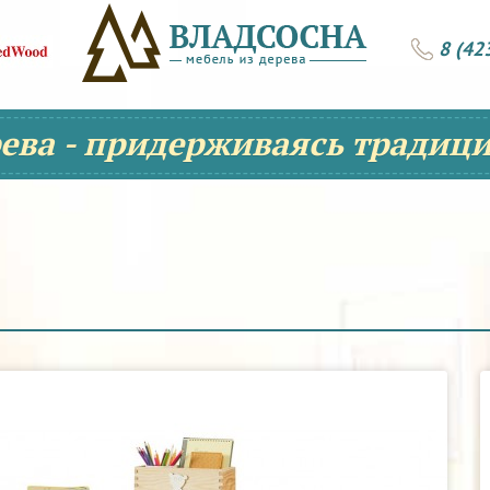
8 (42
рева - придерживаясь традици