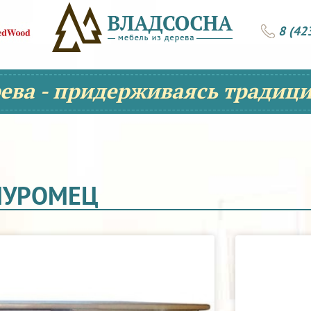
8 (42
рева - придерживаясь традици
МУРОМЕЦ