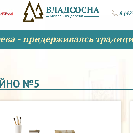
8 (42
рева - придерживаясь традици
АЙНО №5