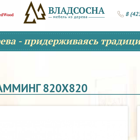
8 (42
рева - придерживаясь традици
АММИНГ 820Х820