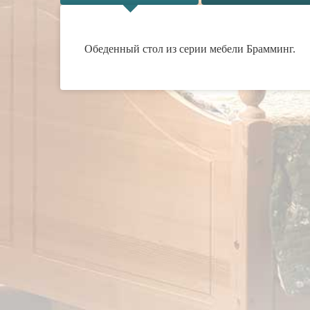
Обеденный стол из серии мебели Брамминг.