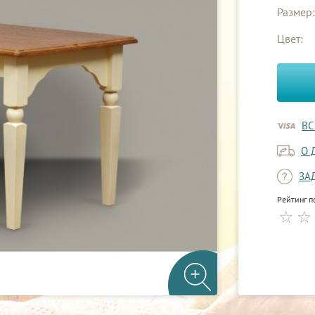
Размер:
Цвет:
ВС
О 
ЗА
Рейтинг п