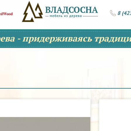
8 (42
рева - придерживаясь традици