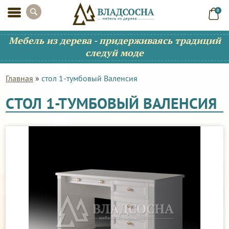
0
Мебель из дерева - придерживаясь традиций
следуй моде
Главная
»
стол 1-тумбовый Валенсия
СТОЛ 1-ТУМБОВЫЙ ВАЛЕНСИЯ