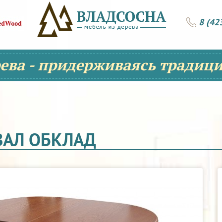
8 (42
рева - придерживаясь традици
ОВАЛ ОБКЛАД