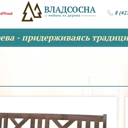
8 (42
рева - придерживаясь традици