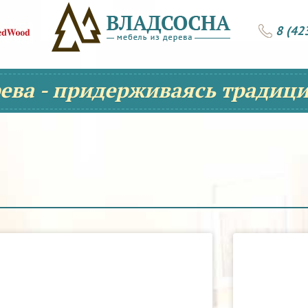
8 (42
рева - придерживаясь традици