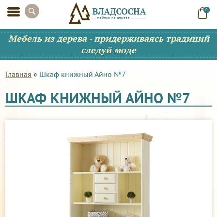
0
Мебель из дерева - придерживаясь традиций
следуй моде
Главная
»
Шкаф книжный Айно №7
ШКАФ КНИЖНЫЙ АЙНО №7