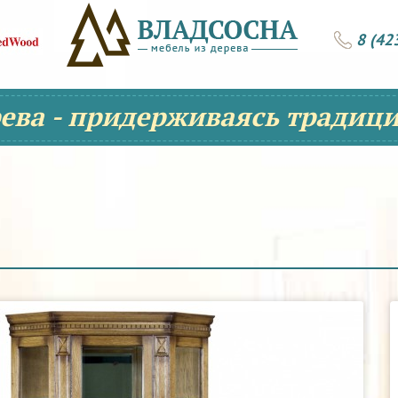
8 (42
рева - придерживаясь традици