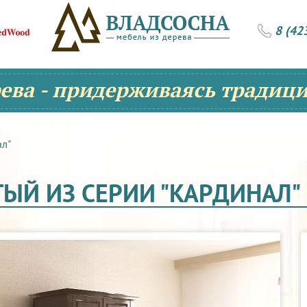
8 (42
рева - придерживаясь традици
ал"
ЫЙ ИЗ СЕРИИ "КАРДИНАЛ"