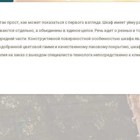
так прост, как может показаться с первого взгляда. Шкаф имеет уйму 
ваются отдельно, а объединены в единое целое. Речь идет о резных и 
передней части. Конструктивной поверхностной особенностью шкафа я
одобранной цветовой гамме и качественному лаковому покрытию, шкаф
ия на заказ с выездом специалиста-технолога непосредственно к кли