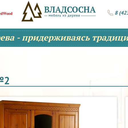
8 (42
рева - придерживаясь традици
№2