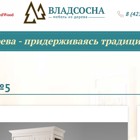
8 (42
рева - придерживаясь традици
№5