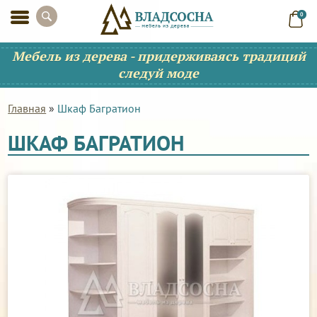
0
Мебель из дерева - придерживаясь традиций
следуй моде
Главная
»
Шкаф Багратион
ШКАФ БАГРАТИОН