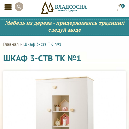
0
Мебель из дерева - придерживаясь традиций
следуй моде
Главная
»
Шкаф 3-ств ТК №1
ШКАФ 3-СТВ ТК №1