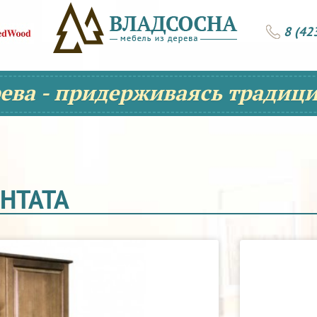
8 (42
рева - придерживаясь традици
НТАТА