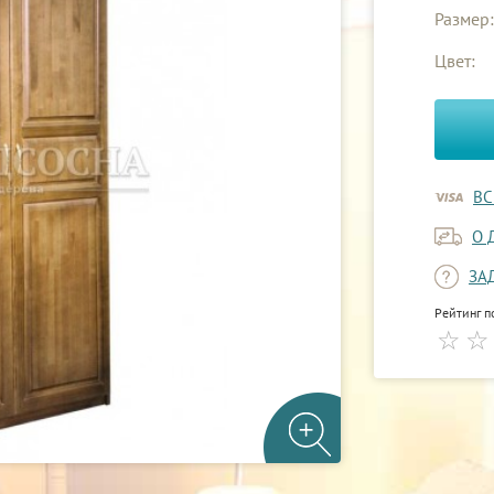
Размер:
Цвет:
ВС
О 
ЗА
Рейтинг п