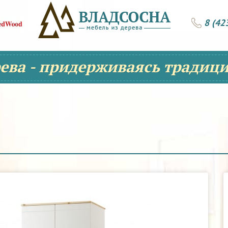
8 (42
рева - придерживаясь традици