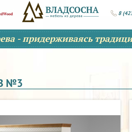
8 (42
рева - придерживаясь традици
В №3