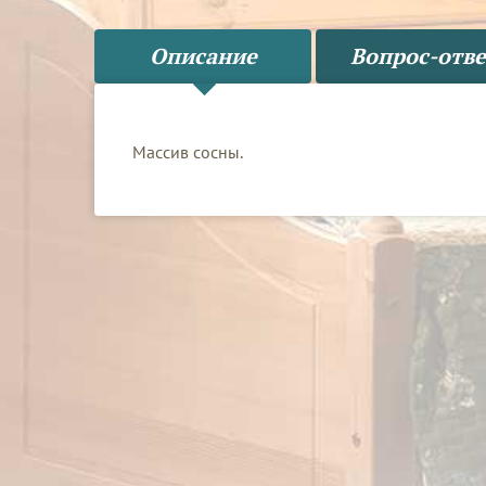
Описание
Вопрос-отве
Массив сосны.