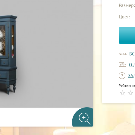
Размер:
Цвет:
ВС
О 
ЗА
Рейтинг п