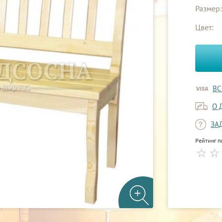
Размер:
Цвет:
ВС
О 
ЗА
Рейтинг п