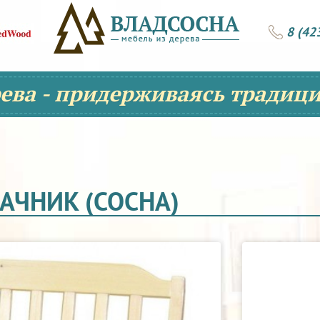
8 (42
рева - придерживаясь традици
АЧНИК (СОСНА)