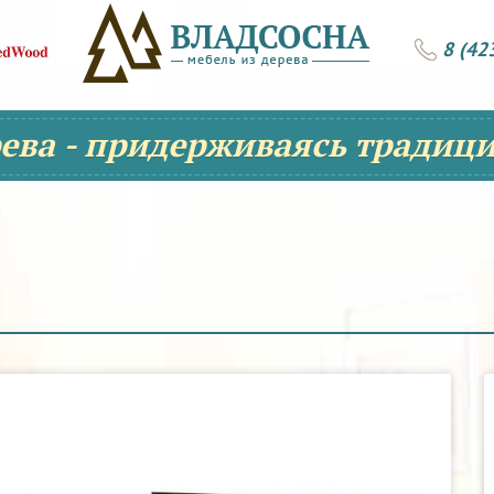
8 (42
рева - придерживаясь традици