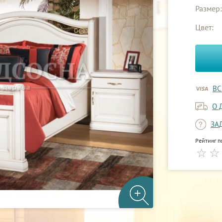
Размер:
Цвет:
ВС
О 
ЗА
Рейтинг п