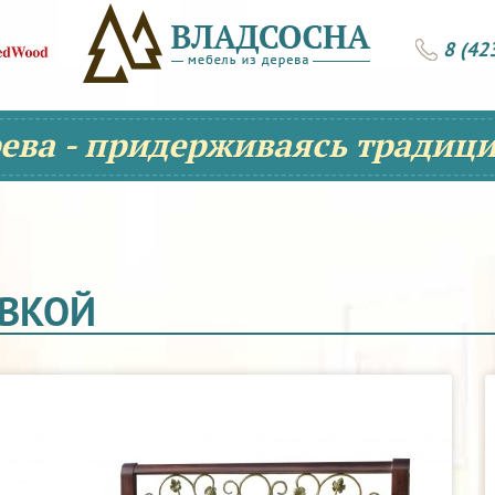
8 (42
рева - придерживаясь традици
ОВКОЙ