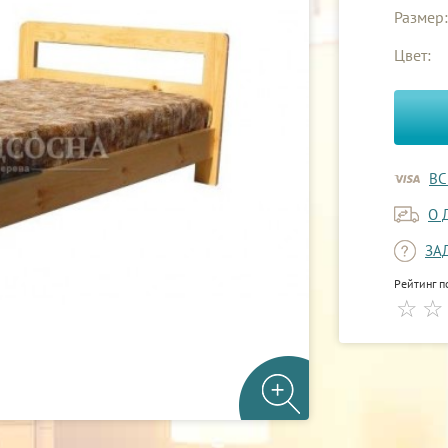
Размер:
Цвет:
ВС
О 
ЗА
Рейтинг п