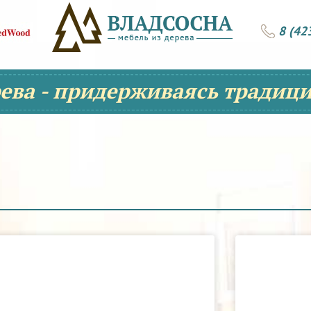
8 (42
рева - придерживаясь традици