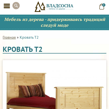
0
Мебель из дерева - придерживаясь традиций
следуй моде
Главная
»
Кровать Т2
КРОВАТЬ Т2