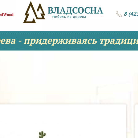
8 (42
рева - придерживаясь традици