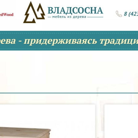
8 (42
рева - придерживаясь традици