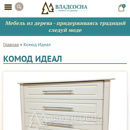
0
Мебель из дерева - придерживаясь традиций
следуй моде
Главная
»
Комод Идеал
КОМОД ИДЕАЛ