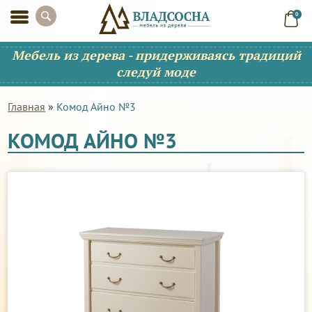
0
Мебель из дерева - придерживаясь традиций
следуй моде
Главная
»
Комод Айно №3
КОМОД АЙНО №3