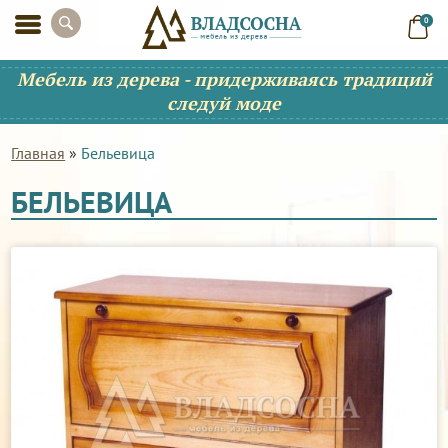
0
Мебель из дерева - придерживаясь традиций
следуй моде
Главная
»
Бельевица
БЕЛЬЕВИЦА