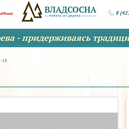
8 (42
рева - придерживаясь традици
1-18