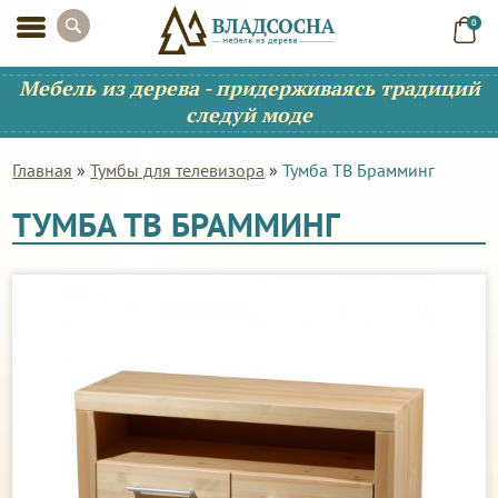
0
Мебель из дерева - придерживаясь традиций
следуй моде
Главная
»
Тумбы для телевизора
»
Тумба ТВ Брамминг
ТУМБА ТВ БРАММИНГ